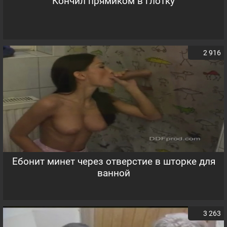
Кончил прямиком в глотку
2 916
Ебонит минет через отверстие в шторке для
ванной
3 263