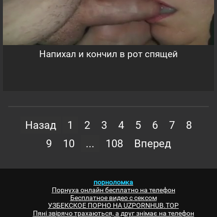
Напихал и кончил в рот спящей
Назад
1
2
3
4
5
6
7
8
9
10
...
108
Вперед
порноломка
Порнуха онлайн бесплатно на телефон
Бесплатное видео с сексом
УЗБЕКСКОЕ ПОРНО НА UZPORNHUB.TOP
Пяні звірячо трахаються, а друг знімає на телефон