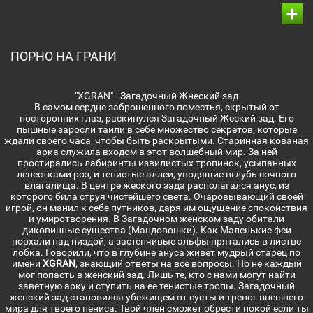
ПОРНО НА ГРАНИ
"XGRAN" - Загадочный Жнеский зад
В самом сердце заброшенного поместья, скрытый от
посторонних глаз, раскинулся Загадочный Жеский зад. Его
пышные заросли таили в себе множество секретов, которые
ждали своего часа, чтобы быть раскрытыми. Старинная кованая
арка служила входом в этот волшебный мир. За ней
простирались лабиринты извилистых тропинок, усыпанных
лепестками роз, и тенистые аллеи, уводящие вглубь сочного
влагалища. В центре жеского зада располагался анус, из
которого била струя чистейшего света. Очаровывающий своей
игрой, он манил к себе путников, даря им ощущение спокойствия
и умиротворения. В Загадочном женском заду обитали
диковинные существа (Мандовошки). Как Маленькие феи
порхали над пиздой, а застенчивые эльфы прятались в листве
лобка. Говорили, что в глубине ануса живет мудрый старец по
имени
XGRAN
, знающий ответы на все вопросы. Но не каждый
мог попасть в женский зад. Лишь те, кто с нами могут найти
заветную арку и ступить на ее тенистые тропы. Загадочный
женский зад становился убежищем от суеты и тревог внешнего
мира для твоего пениса. Твой член сможет обрести покой если ты