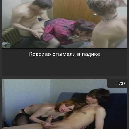
Красиво отымели в падике
2 733